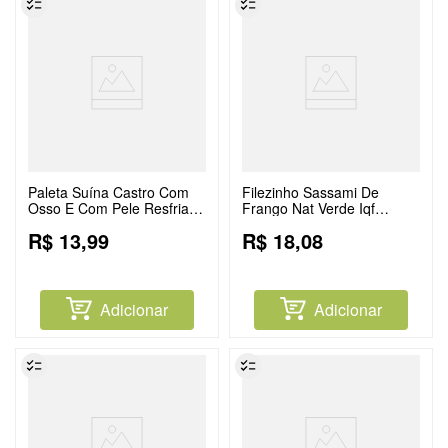
Paleta Suína Castro Com
Filezinho Sassami De
Osso E Com Pele Resfriada
Frango Nat Verde Iqf
Aprox.1kg
Congelado 1kg
R$
13
,
99
R$
18
,
08
Adicionar
Adicionar