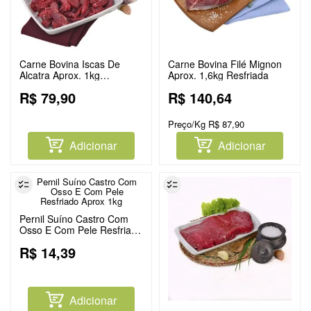
Carne Bovina Iscas De
Carne Bovina Filé Mignon
Alcatra Aprox. 1kg
Aprox. 1,6kg Resfriada
Resfriada
R$
79
,
90
R$
140
,
64
Preço/Kg
R$
87
,
90
Adicionar
Adicionar
Pernil Suíno Castro Com
Osso E Com Pele Resfriado
Aprox 1kg
R$
14
,
39
Adicionar