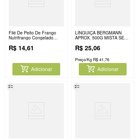
Filé De Peito De Frango
LINGUIÇA BERGMANN
Nutrifrango Congelado
APROX. 500G MISTA SECA
Aprox.1kg
DEFUMADA
R$
14
,
61
R$
25
,
06
Preço/Kg
R$
41
,
76
Adicionar
Adicionar