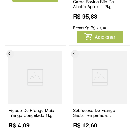
Carne Bovina Bife De
Alcatra Aprox. 1,2kg
Resfriada
R$
95
,
88
Preço/Kg
R$
79
,
90
Adicionar
Fígado De Frango Mais
Sobrecoxa De Frango
Frango Congelado 1kg
Sadia Temperada
Congelada 800g
R$
4
,
09
R$
12
,
60