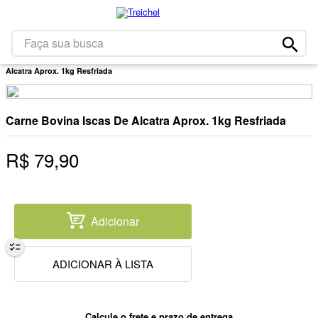
1
º
café
2
º
leite
Faça sua busca
Carnes
Bovinos
Cortes De Segunda
Carne Bovina Iscas De
3
º
papel higiênico
Alcatra Aprox. 1kg Resfriada
4
º
queijo
5
º
iogurte
Carne Bovina Iscas De Alcatra Aprox. 1kg Resfriada
6
º
bolacha
R$
79
,
90
7
º
chocolate
8
º
massa
9
º
arroz
Adicionar
10
º
detergente