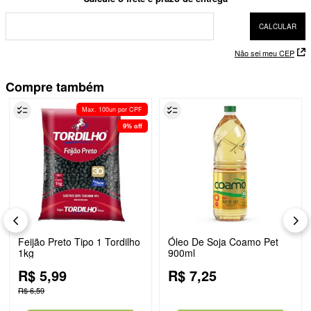
Não sei meu CEP
Compre também
Max. 100un por CPF
9%
off
Feijão Preto Tipo 1 Tordilho
Óleo De Soja Coamo Pet
1kg
900ml
R$
5
,
99
R$
7
,
25
R$
6
,
59