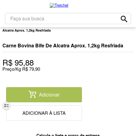
1
º
café
2
º
leite
Faça sua busca
Carnes
Bovinos
Cortes De Segunda
Carne Bovina Bife De
3
º
papel higiênico
Alcatra Aprox. 1,2kg Resfriada
4
º
queijo
5
º
Carne Bovina Bife De Alcatra Aprox. 1,2kg Resfriada
iogurte
6
º
bolacha
R$
95
,
88
7
º
chocolate
Preço/Kg
R$
79
,
90
8
º
massa
9
º
arroz
Adicionar
10
º
detergente