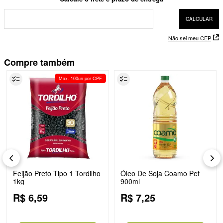
Não sei meu CEP
Compre também
Max. 100un por CPF
Feijão Preto Tipo 1 Tordilho
Óleo De Soja Coamo Pet
1kg
900ml
R$
6
,
59
R$
7
,
25