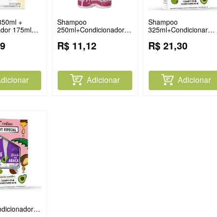
50ml +
Shampoo
Shampoo
ador 175ml
250ml+Condicionador
325ml+Condicionar
so
240ml Hedera
180ml Origem Saudo
9
R$
11
,
12
R$
21
,
30
Ceramidas
Babosa
dicionar
Adicionar
Adicionar
dicionador
gem Bomba