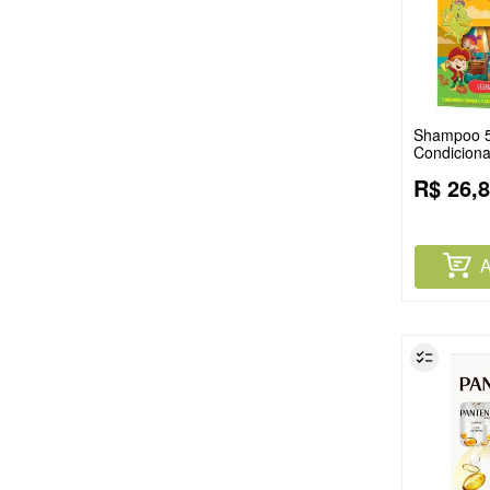
Shampoo 5
Condicion
Origem Gr
R$
26
,
8
Infantil X
A