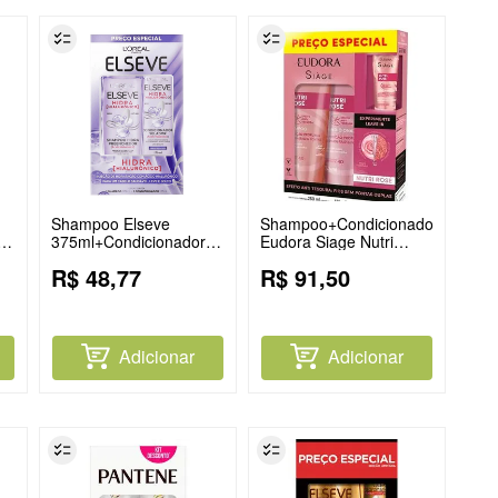
Shampoo Elseve
Shampoo+Condicionador
375ml+Condicionador
Eudora Siage Nutri
Hidra Hialuronico 170ml
Rose
R$
48
,
77
R$
91
,
50
Adicionar
Adicionar