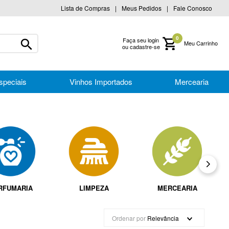
Lista de Compras
Meus Pedidos
Fale Conosco
0
Faça seu login
ou cadastre-se
speciais
Vinhos Importados
Mercearia
RFUMARIA
LIMPEZA
MERCEARIA
Ordenar por
Relevância