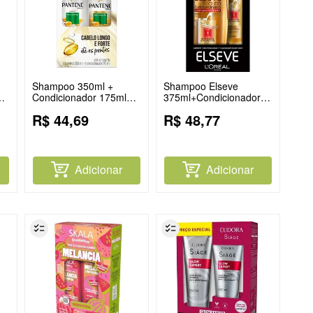
Shampoo 350ml +
Shampoo Elseve
Condicionador 175ml
375ml+Condicionador
Pantene Restauração
Oleo Extraordinario
R$
44
,
69
R$
48
,
77
170ml
Adicionar
Adicionar