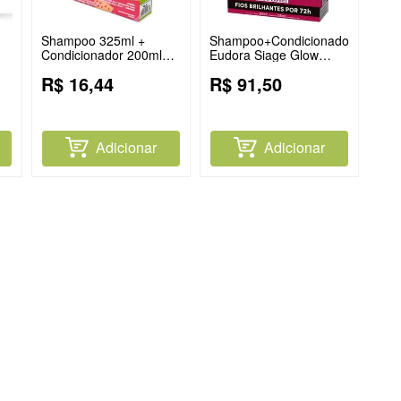
Shampoo 325ml +
Shampoo+Condicionador
Condicionador 200ml
Eudora Siage Glow
sa
Skala Expert Melancia
Expert
R$
16
,
44
R$
91
,
50
Adicionar
Adicionar