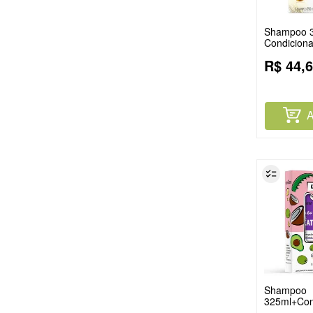
Shampoo 3
Condicion
Pantene Li
R$
44
,
6
A
Shampoo
325ml+Con
180ml Ori