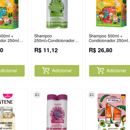
00ml +
Shampoo
Shampoo 500ml +
ador 250ml
250ml+Condicionador
Condicionador 250ml
upy Kids
240ml Hedera Babosa
Origem Grupy Kids
0
R$
11
,
12
R$
26
,
80
ô Embaraço
Infantil Hidratação De
Montão
dicionar
Adicionar
Adicionar