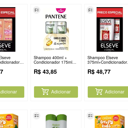
lseve
Shampoo 400ml +
Shampoo Elseve
dicionador
Condicionador 175ml
375ml+Condicionador
 Sonhos
Pantene Bambu
Rt5 170ml
7
R$
43
,
85
R$
48
,
77
dicionar
Adicionar
Adicionar