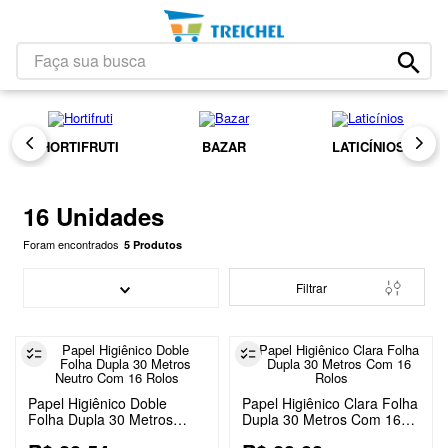
1
º
café
2
º
leite
Faça sua busca
Higiene E Beleza
Papel Higiênico
16 Unidades
3
º
papel higiênico
4
º
bolacha
5
º
HORTIFRUTI
BAZAR
LATICÍNIOS
iogurte
6
º
queijo
16 Unidades
7
º
chocolate
5
Produtos
8
º
arroz
9
º
Filtrar
massa
10
º
detergente
Papel Higiênico Doble
Papel Higiênico Clara Folha
Folha Dupla 30 Metros
Dupla 30 Metros Com 16
Neutro Com 16 Rolos
Rolos