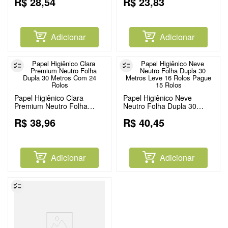
R$
28
,
54
R$
23
,
83
Adicionar
Adicionar
Papel Higiênico Clara
Papel Higiênico Neve
Premium Neutro Folha
Neutro Folha Dupla 30
Dupla 30 Metros Com 24
Metros Leve 16 Rolos
R$
38
,
96
R$
40
,
45
Rolos
Pague 15 Rolos
Adicionar
Adicionar