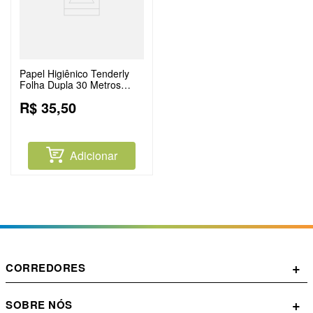
Papel Higiênico Tenderly
Folha Dupla 30 Metros
Leve 24 Rolos Pague 22
R$
35
,
50
Rolos
Adicionar
+
CORREDORES
+
SOBRE NÓS