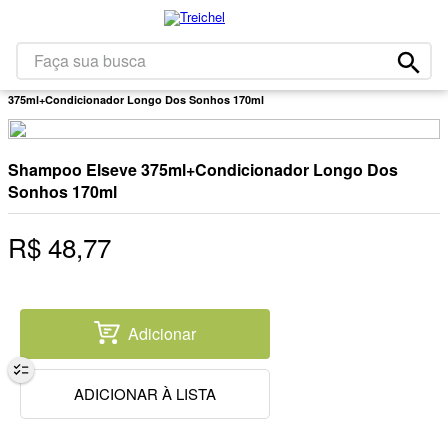
1
º
café
2
º
leite
Faça sua busca
Higiene E Beleza
Para Cabelos
Kits
Shampoo Elseve
3
º
papel higiênico
375ml+Condicionador Longo Dos Sonhos 170ml
4
º
bolacha
5
º
queijo
Shampoo Elseve 375ml+Condicionador Longo Dos
6
º
iogurte
Sonhos 170ml
7
º
chocolate
R$
48
,
77
8
º
arroz
9
º
massa
10
º
detergente
Adicionar