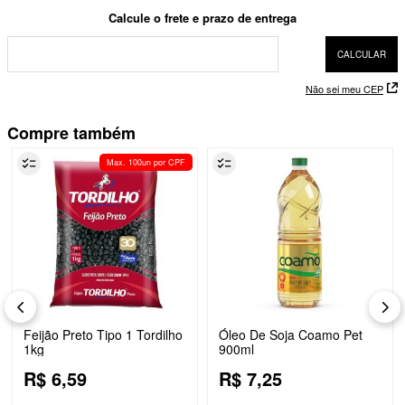
Não sei meu CEP
Compre também
Max. 100un por CPF
Feijão Preto Tipo 1 Tordilho
Óleo De Soja Coamo Pet
1kg
900ml
R$
6
,
59
R$
7
,
25