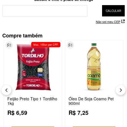
Não sei meu CEP
Compre também
Max. 100un por CPF
Feijão Preto Tipo 1 Tordilho
Óleo De Soja Coamo Pet
1kg
900ml
R$
6
,
59
R$
7
,
25