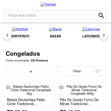
1
º
café
2
º
leite
Faça sua busca
Congelados
3
º
papel higiênico
4
º
queijo
HORTIFRUTI
BAZAR
LATICÍNIOS
5
º
iogurte
6
º
bolacha
Congelados
7
º
chocolate
232
Produtos
8
º
massa
9
º
Filtrar
arroz
10
º
detergente
Batata Deutschips Palito
Pão De Queijo Forno De
Corte Tradicional
Minas Tradicional
Congelada 2kg
Congelado 400g