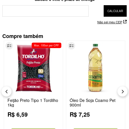
Não sei meu CEP
Compre também
Max. 100un por CPF
Feijão Preto Tipo 1 Tordilho
Óleo De Soja Coamo Pet
1kg
900ml
R$
6
,
59
R$
7
,
25