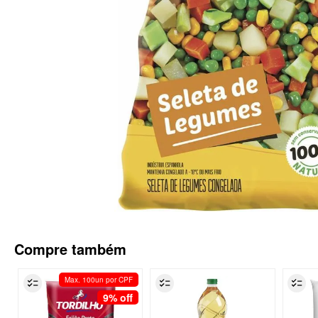
Compre também
Max. 100un por CPF
9%
off