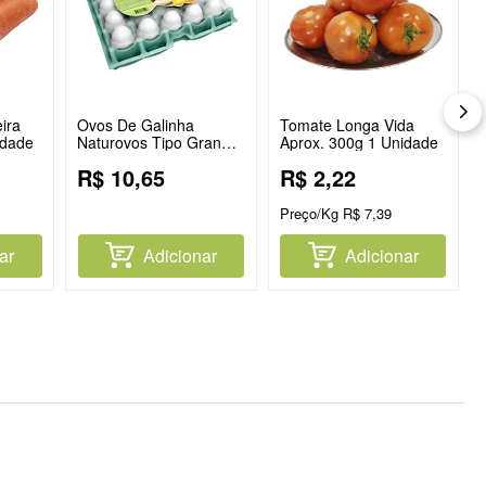
ira
Ovos De Galinha
Tomate Longa Vida
idade
Naturovos Tipo Grande
Aprox. 300g 1 Unidade
Branco Com 20
R$
10
,
65
R$
2
,
22
Unidades
Preço/Kg
R$
7
,
39
ar
Adicionar
Adicionar