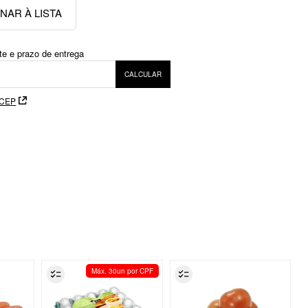
 CEP
Máx. 30un por CPF