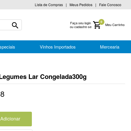
Lista de Compras
Meus Pedidos
Fale Conosco
0
Faça seu login
ou cadastre-se
speciais
Vinhos Importados
Mercearia
 Legumes Lar Congelada300g
18
Adicionar