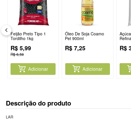
Feijão Preto Tipo 1
Óleo De Soja Coamo
Açúcar
Tordilho 1kg
Pet 900ml
Refin
R$
5
,
99
R$
7
,
25
R$
R$
6
,
59
Adicionar
Adicionar
Descrição do produto
LAR