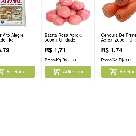
 Alto Alegre
Batata Rosa Aprox.
Cenoura De Prime
ado 1kg
300g 1 Unidade
Aprox. 200g 1 Un
3
,
79
R$
1
,
71
R$
1
,
74
Preço/Kg
R$
5
,
69
Preço/Kg
R$
8
,
69
Adicionar
Adicionar
Adicion