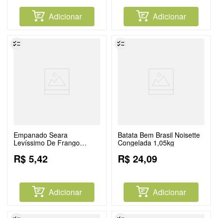
Adicionar
Adicionar
Empanado Seara
Batata Bem Brasil Noisette
Levíssimo De Frango
Congelada 1,05kg
Recheado Com Embutido
R$
5
,
42
R$
24
,
09
De Lombo Cozido E Queijo
Sabor Mussarela 110g
Adicionar
Adicionar