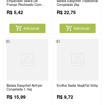
Empanado Seara De
Batata Easychef Tradicional
Frango Recheado Com
Congelada 2kg
Presunto E Queijo 110g
R$
5
,
42
R$
22
,
75
Adicionar
Adicionar
Batata Easychef Airfryer
Ervilha Sadia Veg&Tal 300g
Congelada 1,1kg
R$
15
,
99
R$
9
,
72