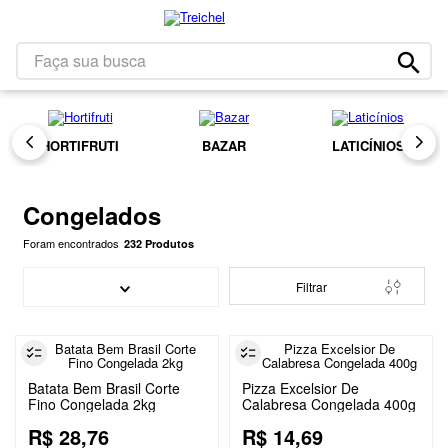
1
º
café
2
º
leite
Faça sua busca
Congelados
3
º
papel higiênico
4
º
bolacha
HORTIFRUTI
BAZAR
LATICÍNIOS
5
º
queijo
6
º
iogurte
Congelados
7
º
chocolate
232
Produtos
8
º
arroz
9
º
Filtrar
massa
10
º
detergente
Batata Bem Brasil Corte
Pizza Excelsior De
Fino Congelada 2kg
Calabresa Congelada 400g
R$
28
,
76
R$
14
,
69