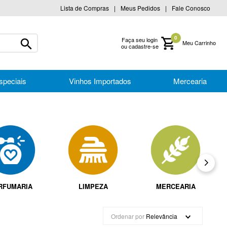
Lista de Compras
Meus Pedidos
Fale Conosco
0
Faça seu login
ou cadastre-se
speciais
Vinhos Importados
Mercearia
RFUMARIA
LIMPEZA
MERCEARIA
Ordenar por
Relevância