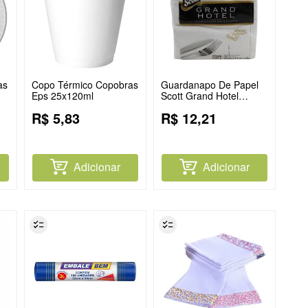
as
Copo Térmico Copobras
Guardanapo De Papel
Eps 25x120ml
Scott Grand Hotel
Jantar 31,8x32,8cm C50
R$
5
,
83
R$
12
,
21
Adicionar
Adicionar