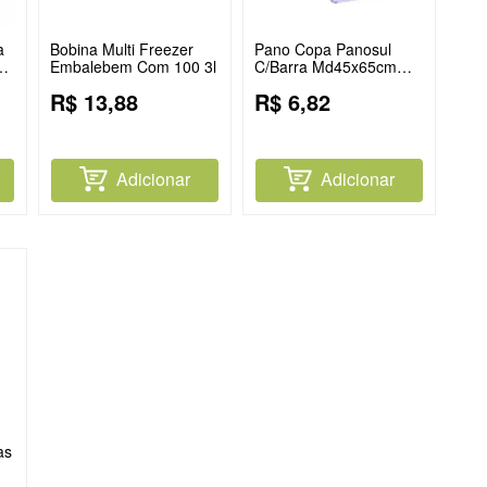
a
Bobina Multi Freezer
Pano Copa Panosul
om
Embalebem Com 100 3l
C/Barra Md45x65cm
Atoalhado
R$
13
,
88
R$
6
,
82
Adicionar
Adicionar
as