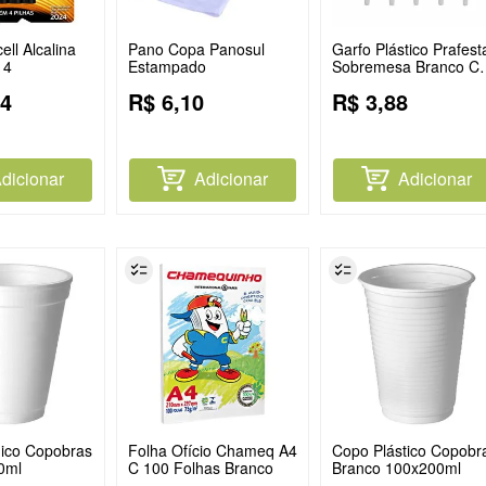
ell Alcalina
Pano Copa Panosul
Garfo Plástico Prafest
 4
Estampado
Sobremesa Branco C
50
4
R$
6
,
10
R$
3
,
88
dicionar
Adicionar
Adicionar
ico Copobras
Folha Ofício Chameq A4
Copo Plástico Copobr
0ml
C 100 Folhas Branco
Branco 100x200ml