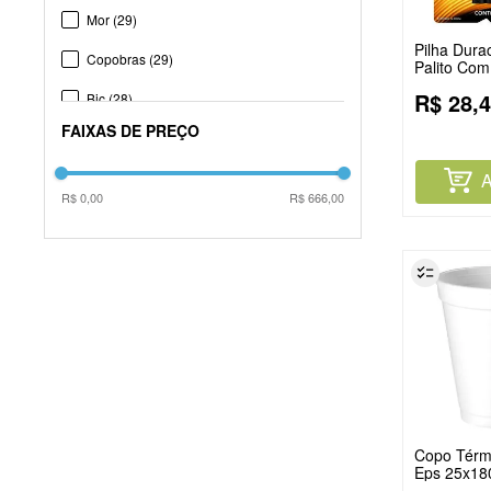
Ver mais 15
Mor
(
29
)
Pilha Durac
Copobras
(
29
)
Palito Com
R$
28
,
4
Bic
(
28
)
FAIXAS DE PREÇO
Plasutil
(
27
)
Acrilex
(
21
)
A
R$ 0,00
R$ 666,00
Cadence
(
20
)
Karsten
(
15
)
Ver mais 84
Copo Térm
Eps 25x18