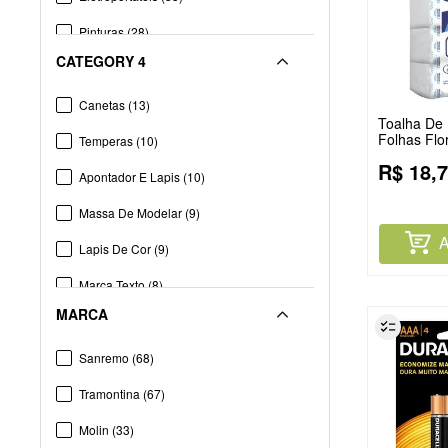
Pinturas
(
28
)
CATEGORY 4
Panelas E Frigideiras
(
26
)
Toalhas
(
25
)
Canetas
(
13
)
Toalha De
Folhas Fl
Pratos E Copos Plásticos
(
25
)
Temperas
(
10
)
20x19pr
R$
18
,
7
Chimarrão
(
23
)
Apontador E Lapis
(
10
)
Ver mais 40
Massa De Modelar
(
9
)
A
Lapis De Cor
(
9
)
Marca Texto
(
8
)
MARCA
01 Materia
(
7
)
Reguas E Tesouras
(
6
)
Sanremo
(
68
)
Colas
(
6
)
Tramontina
(
67
)
Folha De Oficio
(
4
)
Molin
(
33
)