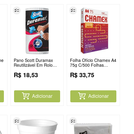
ne
Pano Scott Duramax
Folha Ofício Chamex A4
Reutilizável Em Rolo
75g C/500 Folhas
Branco Com 58
Branco
R$
18
,
53
R$
33
,
75
Unidades
Adicionar
Adicionar