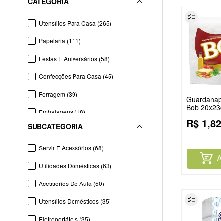
CATEGORIA
Utensílios Para Casa
(
265
)
Papelaria
(
111
)
Festas E Aniversários
(
58
)
Confecções Para Casa
(
45
)
Ferragem
(
39
)
Guardanap
Bob 20x2
Embalagens
(
18
)
R$
1
,
82
SUBCATEGORIA
Praia E Lazer
(
16
)
Veículos
(
13
)
Servir E Acessórios
(
68
)
A
Churrasco
(
11
)
Utilidades Domésticas
(
63
)
Chinelos
(
10
)
Acessorios De Aula
(
50
)
Utensílios Domésticos
(
35
)
Eletroportáteis
(
35
)