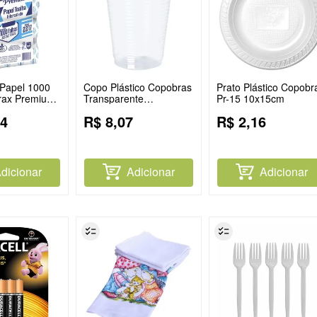
 Papel 1000
Copo Plástico Copobras
Prato Plástico Copobr
orax Premium
Transparente
Pr-15 10x15cm
100x200ml
4
R$
8
,
07
R$
2
,
16
dicionar
Adicionar
Adicionar