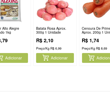
 Alto Alegre
Batata Rosa Aprox.
Cenoura De Prime
ado 1kg
300g 1 Unidade
Aprox. 200g 1 Un
3
,
79
R$
2
,
10
R$
1
,
74
Preço/Kg
R$
6
,
99
Preço/Kg
R$
8
,
69
Adicionar
Adicionar
Adicion