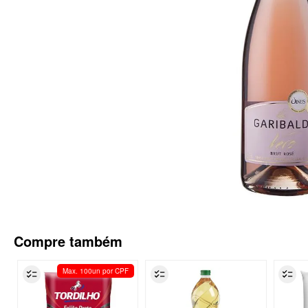
Compre também
Max. 100un por CPF