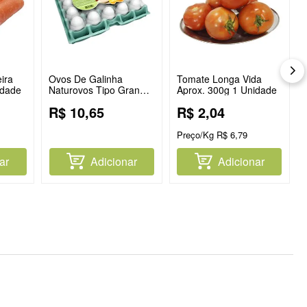
ira
Ovos De Galinha
Tomate Longa Vida
idade
Naturovos Tipo Grande
Aprox. 300g 1 Unidade
Branco Com 20
R$
10
,
65
R$
2
,
04
Unidades
Preço/Kg
R$
6
,
79
ar
Adicionar
Adicionar