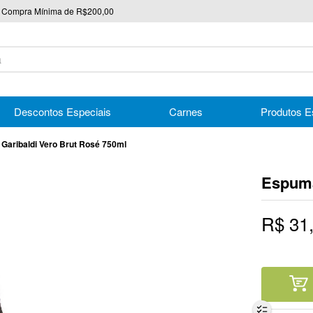
Compra Mínima de R$200,00
nico
Descontos Especiais
Carnes
Produtos E
Garibaldi Vero Brut Rosé 750ml
Espuma
R$
31