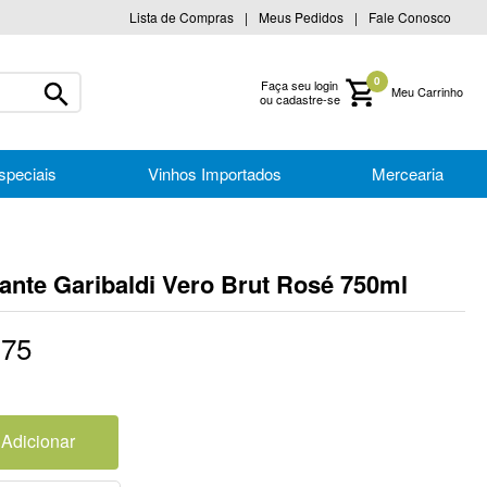
Lista de Compras
Meus Pedidos
Fale Conosco
0
Faça seu login
ou cadastre-se
speciais
Vinhos Importados
Mercearia
nte Garibaldi Vero Brut Rosé 750ml
,
75
Adicionar