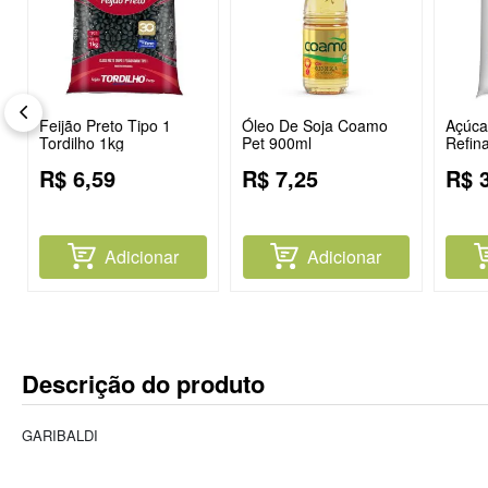
Feijão Preto Tipo 1
Óleo De Soja Coamo
Açúcar
Tordilho 1kg
Pet 900ml
Refin
R$
6
,
59
R$
7
,
25
R$
Adicionar
Adicionar
Descrição do produto
GARIBALDI