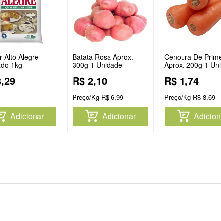
 Alto Alegre
Batata Rosa Aprox.
Cenoura De Prime
ado 1kg
300g 1 Unidade
Aprox. 200g 1 Un
3
,
29
R$
2
,
10
R$
1
,
74
Preço/Kg
R$
6
,
99
Preço/Kg
R$
8
,
69
Adicionar
Adicionar
Adicion