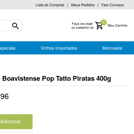
Lista de Compras
Meus Pedidos
Fale Conosco
0
Faça seu login
ou cadastre-se
speciais
Vinhos Importados
Mercearia
o Boavistense Pop Tatto Piratas 400g
,
96
Adicionar