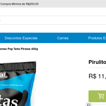
Compra Mínima de R$200,00
nico
Descontos Especiais
Carnes
Produtos E
tense Pop Tatto Piratas 400g
Pirulit
R$
11