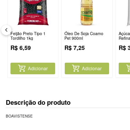
Feijão Preto Tipo 1
Óleo De Soja Coamo
Açúcar
Tordilho 1kg
Pet 900ml
Refin
R$
6
,
59
R$
7
,
25
R$
Adicionar
Adicionar
Descrição do produto
BOAVISTENSE