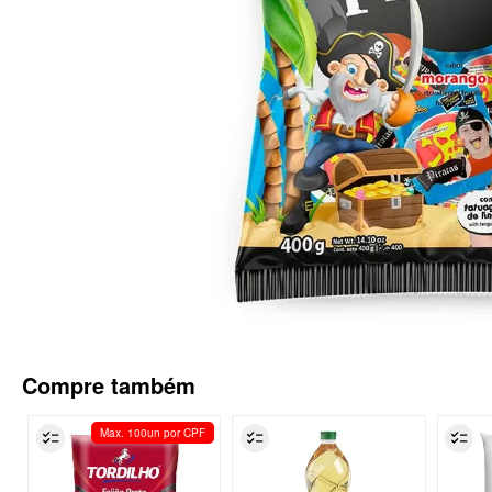
Compre também
Max. 100un por CPF