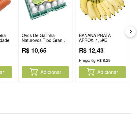
ira
Ovos De Galinha
BANANA PRATA
idade
Naturovos Tipo Grande
APROX. 1,5KG
Branco Com 20
R$
10
,
65
R$
12
,
43
Unidades
Preço/Kg
R$
8
,
29
ar
Adicionar
Adicionar