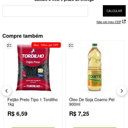
Não sei meu CEP
Compre também
Max. 100un por CPF
Feijão Preto Tipo 1 Tordilho
Óleo De Soja Coamo Pet
1kg
900ml
R$
6
,
59
R$
7
,
25