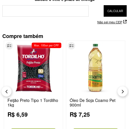
Não sei meu CEP
Compre também
Max. 100un por CPF
Feijão Preto Tipo 1 Tordilho
Óleo De Soja Coamo Pet
1kg
900ml
R$
6
,
59
R$
7
,
25