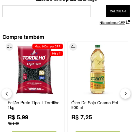
Não sei meu CEP
Compre também
Max. 100un por CPF
9%
off
Feijão Preto Tipo 1 Tordilho
Óleo De Soja Coamo Pet
1kg
900ml
R$
5
,
99
R$
7
,
25
R$
6
,
59