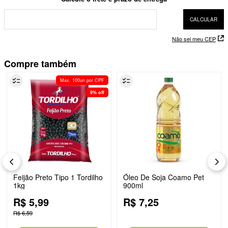
Não sei meu CEP
Compre também
Max. 100un por CPF
9%
off
Feijão Preto Tipo 1 Tordilho
Óleo De Soja Coamo Pet
1kg
900ml
R$
5
,
99
R$
7
,
25
R$
6
,
59