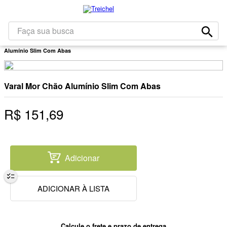
1
º
café
2
º
leite
Faça sua busca
Limpeza
Lavanderia
Ítens Para Estender Roupa
Varal Mor Chão
3
º
papel higiênico
Alumínio Slim Com Abas
4
º
queijo
5
º
iogurte
Varal Mor Chão Alumínio Slim Com Abas
6
º
bolacha
R$
151
,
69
7
º
chocolate
8
º
massa
9
º
arroz
Adicionar
10
º
detergente