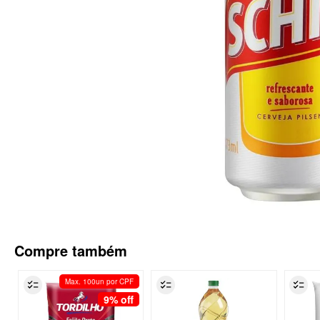
Compre também
Max. 100un por CPF
9%
off