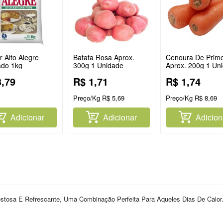
 Alto Alegre
Batata Rosa Aprox.
Cenoura De Prime
ado 1kg
300g 1 Unidade
Aprox. 200g 1 Un
3
,
79
R$
1
,
71
R$
1
,
74
Preço/Kg
R$
5
,
69
Preço/Kg
R$
8
,
69
Adicionar
Adicionar
Adicion
ostosa E Refrescante, Uma Combinação Perfeita Para Aqueles Dias De Calo