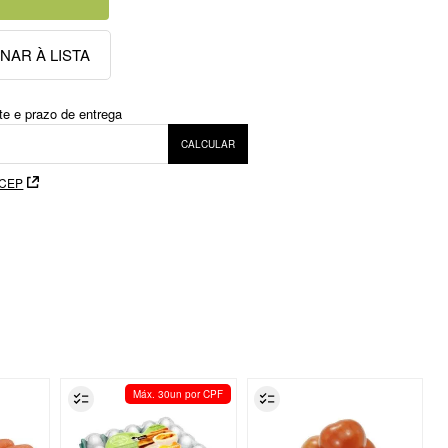
 CEP
Máx. 30un por CPF