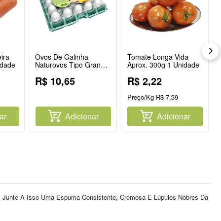
ira
Ovos De Galinha
Tomate Longa Vida
idade
Naturovos Tipo Grande
Aprox. 300g 1 Unidade
Branco Com 20
R$
10
,
65
R$
2
,
22
Unidades
Preço/Kg
R$
7
,
39
ar
Adicionar
Adicionar
r. Junte A Isso Uma Espuma Consistente, Cremosa E Lúpulos Nobres Da