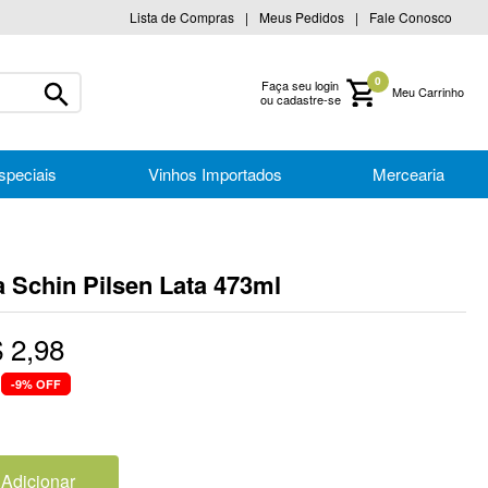
Lista de Compras
Meus Pedidos
Fale Conosco
0
Faça seu login
ou cadastre-se
speciais
Vinhos Importados
Mercearia
a Schin Pilsen Lata 473ml
$
2
,
98
-
9%
OFF
Adicionar