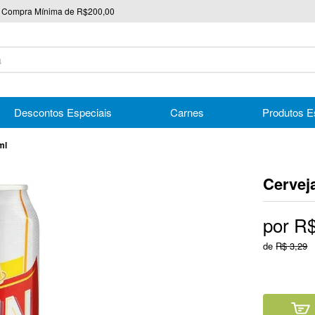
Compra Mínima de R$200,00
nico
Descontos Especiais
Carnes
Produtos E
ml
Cervej
por
R
de
R$
3
,
29