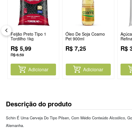
Feijão Preto Tipo 1
Óleo De Soja Coamo
Açúcar
Tordilho 1kg
Pet 900ml
Refin
R$
5
,
99
R$
7
,
25
R$
R$
6
,
59
Adicionar
Adicionar
Descrição do produto
Schin É Uma Cerveja Do Tipo Pilsen, Com Médio Conteúdo Alcoólico, G
Alemanha.