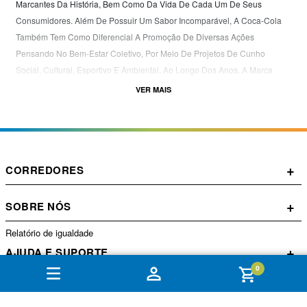
Marcantes Da História, Bem Como Da Vida De Cada Um De Seus
Consumidores. Além De Possuir Um Sabor Incomparável, A Coca-Cola
Também Tem Como Diferencial A Promoção De Diversas Ações
Pensando No Bem-Estar Coletivo, Por Meio De Projetos De Cunho
Social, Cultural, Esportivo E Ambiental. Ao Longo Dos Anos, A Marca
Conseguiu Grande Aceitação Por Todos Os Tipos De Público, Sem
VER MAIS
Distinção De Classe Social Ou Idade. E Em Qualquer Lugar Do Planeta
Que Você Esteja, Até Mesmo No Mais Remoto, Você Pode Se Refrescar E
Compartilhar Momentos De Felicidade Com Uma Coca-Cola.
+
CORREDORES
+
SOBRE NÓS
Relatório de igualdade
+
AJUDA E SUPORTE
0
+
CONTA