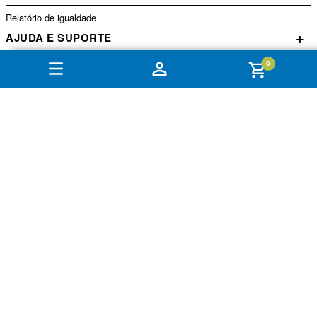
Relatório de igualdade
+
AJUDA E SUPORTE
0
+
CONTA
PAGAMENTO
SEGURANCA
Treichel ® CNPJ: 03.204.565/0001-89. Todos os direitos reservados. Proibida
reprodução total ou parcial.