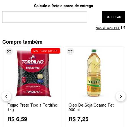
Não sei meu CEP
Compre também
Max. 100un por CPF
Feijão Preto Tipo 1 Tordilho
Óleo De Soja Coamo Pet
1kg
900ml
R$
6
,
59
R$
7
,
25