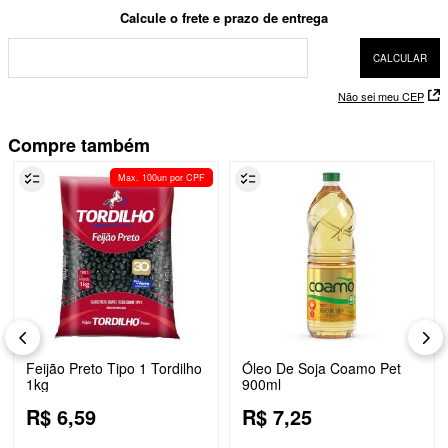
Não sei meu CEP
Compre também
Max. 100un por CPF
Feijão Preto Tipo 1 Tordilho
Óleo De Soja Coamo Pet
1kg
900ml
R$
6
,
59
R$
7
,
25