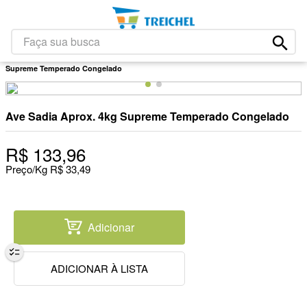
1
º
café
2
º
leite
Faça sua busca
Carnes
Natal E Ano Novo
Outros
Ave Sadia Aprox. 4kg
3
º
papel higiênico
Supreme Temperado Congelado
4
º
queijo
5
º
iogurte
Ave Sadia Aprox. 4kg Supreme Temperado Congelado
6
º
bolacha
R$
133
,
96
7
º
chocolate
Preço/Kg
R$
33
,
49
8
º
massa
9
º
arroz
10
º
detergente
Adicionar