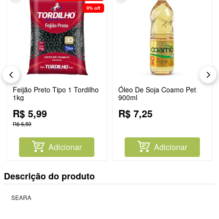
9%
off
Feijão Preto Tipo 1 Tordilho
Óleo De Soja Coamo Pet
1kg
900ml
R$
5
,
99
R$
7
,
25
R$
6
,
59
Adicionar
Adicionar
Descrição do produto
SEARA