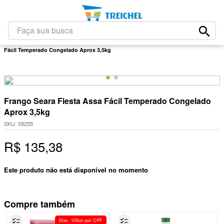
1
º
café
2
º
leite
Faça sua busca
Carnes
Natal E Ano Novo
Fiesta
Frango Seara Fiesta Assa
3
º
papel higiênico
Fácil Temperado Congelado Aprox 3,5kg
4
º
queijo
5
º
iogurte
6
º
bolacha
Frango Seara Fiesta Assa Fácil Temperado Congelado
7
º
chocolate
Aprox 3,5kg
SKU
:
59255
8
º
massa
R$
135
,
38
9
º
arroz
10
º
detergente
Este produto não está disponível no momento
Compre também
Max. 100un por CPF