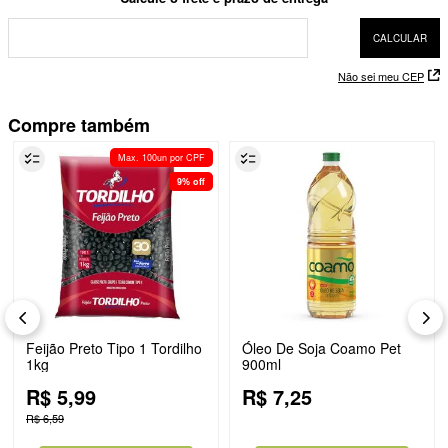
Não sei meu CEP
Compre também
Max. 100un por CPF
9%
off
Feijão Preto Tipo 1 Tordilho
Óleo De Soja Coamo Pet
1kg
900ml
R$
5
,
99
R$
7
,
25
R$
6
,
59