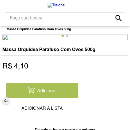
1
º
café
2
º
leite
Faça sua busca
Mercearia
Massas E Molhos De Tomate
Sêmolas Com Ovos
3
º
papel higiênico
Massa Orquidea Parafuso Com Ovos 500g
4
º
queijo
5
º
iogurte
Massa Orquidea Parafuso Com Ovos 500g
6
º
bolacha
R$
4
,
10
7
º
chocolate
8
º
massa
9
º
arroz
Adicionar
10
º
detergente