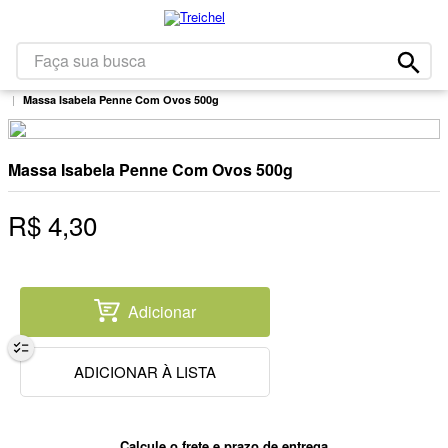
1
º
café
2
º
leite
Faça sua busca
Mercearia
Massas E Molhos De Tomate
Sêmolas Com Ovos
3
º
papel higiênico
Massa Isabela Penne Com Ovos 500g
4
º
bolacha
5
º
queijo
Massa Isabela Penne Com Ovos 500g
6
º
iogurte
R$
4
,
30
7
º
chocolate
8
º
arroz
9
º
massa
Adicionar
10
º
detergente