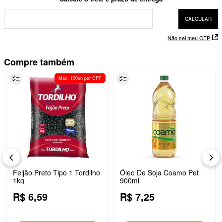
Não sei meu CEP
Compre também
Max. 100un por CPF
Feijão Preto Tipo 1 Tordilho
Óleo De Soja Coamo Pet
1kg
900ml
R$
6
,
59
R$
7
,
25