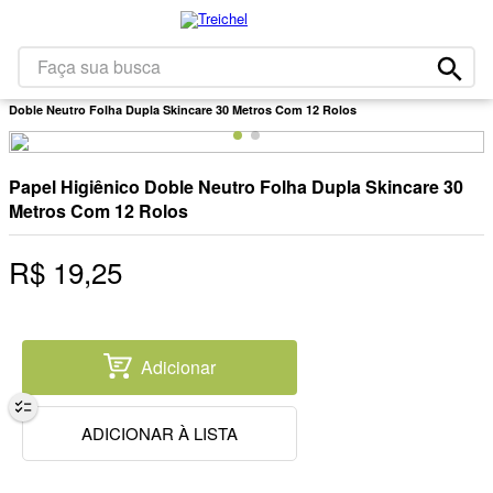
1
º
café
2
º
leite
Faça sua busca
Higiene E Beleza
Papel Higiênico
12 Unidades
Papel Higiênico
3
º
papel higiênico
Doble Neutro Folha Dupla Skincare 30 Metros Com 12 Rolos
4
º
queijo
5
º
iogurte
Papel Higiênico Doble Neutro Folha Dupla Skincare 30
6
º
bolacha
Metros Com 12 Rolos
7
º
chocolate
R$
19
,
25
8
º
massa
9
º
arroz
10
º
detergente
Adicionar