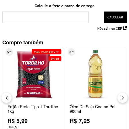
Não sei meu CEP
Compre também
Max. 100un por CPF
9%
off
Feijão Preto Tipo 1 Tordilho
Óleo De Soja Coamo Pet
1kg
900ml
R$
5
,
99
R$
7
,
25
R$
6
,
59