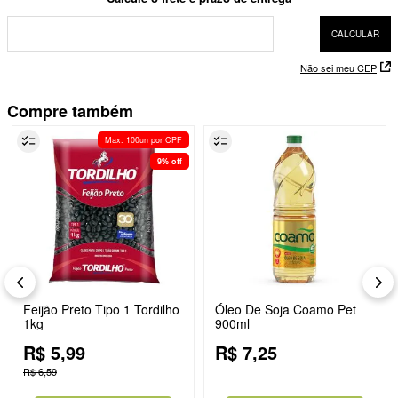
Não sei meu CEP
Compre também
Max. 100un por CPF
9%
off
Feijão Preto Tipo 1 Tordilho
Óleo De Soja Coamo Pet
1kg
900ml
R$
5
,
99
R$
7
,
25
R$
6
,
59