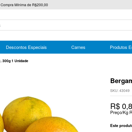
Compra Mínima de R$200,00
nico
Descontos Especiais
Carnes
Produtos E
. 300g 1 Unidade
Bergam
SKU
:
43049
R$
0
,
Preço/Kg
Este produ