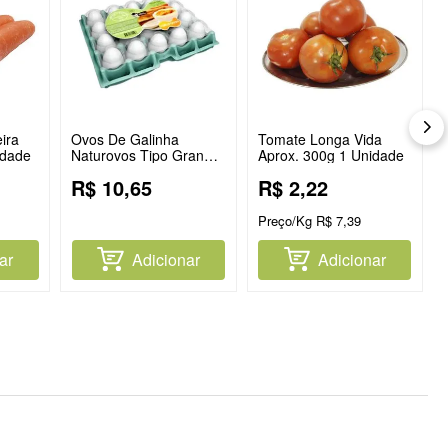
ira
Ovos De Galinha
Tomate Longa Vida
idade
Naturovos Tipo Grande
Aprox. 300g 1 Unidade
Branco Com 20
R$
10
,
65
R$
2
,
22
Unidades
Preço/Kg
R$
7
,
39
ar
Adicionar
Adicionar