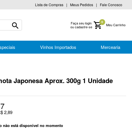
Lista de Compras
Meus Pedidos
Fale Conosco
0
Faça seu login
ou cadastre-se
speciais
Vinhos Importados
Mercearia
ota Japonesa Aprox. 300g 1 Unidade
87
R$
2
,
89
to não está disponível no momento