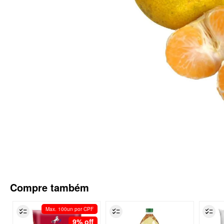
Compre também
Max. 100un por CPF
9%
off