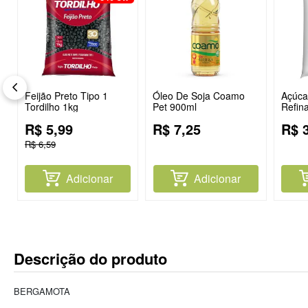
Feijão Preto Tipo 1
Óleo De Soja Coamo
Açúcar
Tordilho 1kg
Pet 900ml
Refin
R$
5
,
99
R$
7
,
25
R$
R$
6
,
59
Adicionar
Adicionar
Descrição do produto
BERGAMOTA