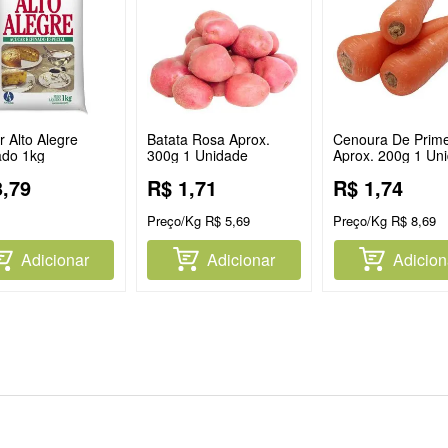
 Alto Alegre
Batata Rosa Aprox.
Cenoura De Prime
ado 1kg
300g 1 Unidade
Aprox. 200g 1 Un
3
,
79
R$
1
,
71
R$
1
,
74
Preço/Kg
R$
5
,
69
Preço/Kg
R$
8
,
69
Adicionar
Adicionar
Adicion