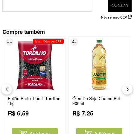
Não sei meu CEP
Compre também
Max. 100un por CPF
Feijão Preto Tipo 1 Tordilho
Óleo De Soja Coamo Pet
1kg
900ml
R$
6
,
59
R$
7
,
25
Adicionar
Adicionar