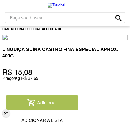
1
º
café
2
º
leite
Faça sua busca
Carnes
Linguiça E Salsichão
Linguiça Suína
LINGUIÇA SUÍNA
3
º
papel higiênico
CASTRO FINA ESPECIAL APROX. 400G
4
º
queijo
5
º
iogurte
LINGUIÇA SUÍNA CASTRO FINA ESPECIAL APROX.
6
º
bolacha
400G
7
º
chocolate
R$
15
,
08
8
º
massa
Preço/Kg
R$
37
,
69
9
º
arroz
10
º
detergente
Adicionar