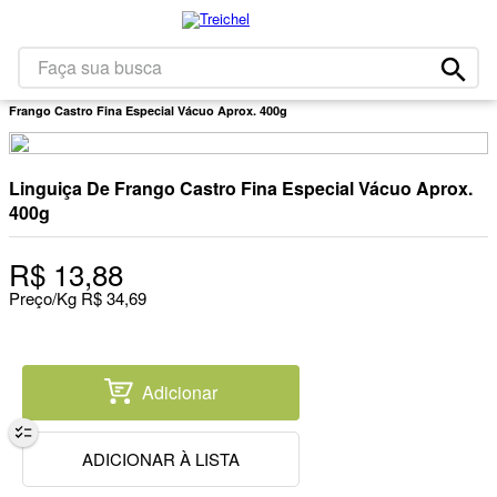
1
º
café
2
º
leite
Faça sua busca
Carnes
Linguiça E Salsichão
Linguiça De Frango
Linguiça De
3
º
papel higiênico
Frango Castro Fina Especial Vácuo Aprox. 400g
4
º
bolacha
5
º
iogurte
Linguiça De Frango Castro Fina Especial Vácuo Aprox.
6
º
queijo
400g
7
º
chocolate
R$
13
,
88
8
º
massa
Preço/Kg
R$
34
,
69
9
º
arroz
10
º
detergente
Adicionar