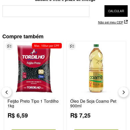
Não sei meu CEP
Compre também
Max. 100un por CPF
Feijão Preto Tipo 1 Tordilho
Óleo De Soja Coamo Pet
1kg
900ml
R$
6
,
59
R$
7
,
25