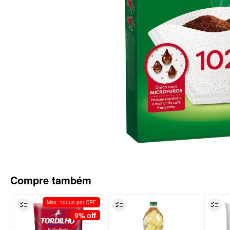
Compre também
Max. 100un por CPF
9%
off