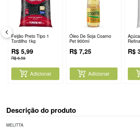
Feijão Preto Tipo 1
Óleo De Soja Coamo
Açúcar
Tordilho 1kg
Pet 900ml
Refin
R$
5
,
99
R$
7
,
25
R$
R$
6
,
59
Adicionar
Adicionar
Descrição do produto
MELITTA