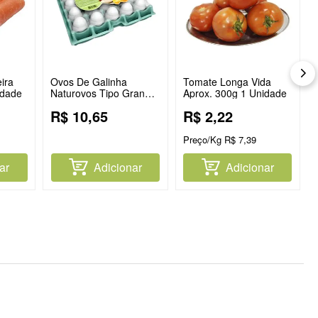
ira
Ovos De Galinha
Tomate Longa Vida
idade
Naturovos Tipo Grande
Aprox. 300g 1 Unidade
Branco Com 20
R$
10
,
65
R$
2
,
22
Unidades
Preço/Kg
R$
7
,
39
ar
Adicionar
Adicionar