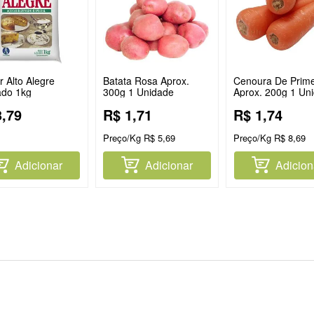
 Alto Alegre
Batata Rosa Aprox.
Cenoura De Prime
ado 1kg
300g 1 Unidade
Aprox. 200g 1 Un
3
,
79
R$
1
,
71
R$
1
,
74
Preço/Kg
R$
5
,
69
Preço/Kg
R$
8
,
69
Adicionar
Adicionar
Adicion