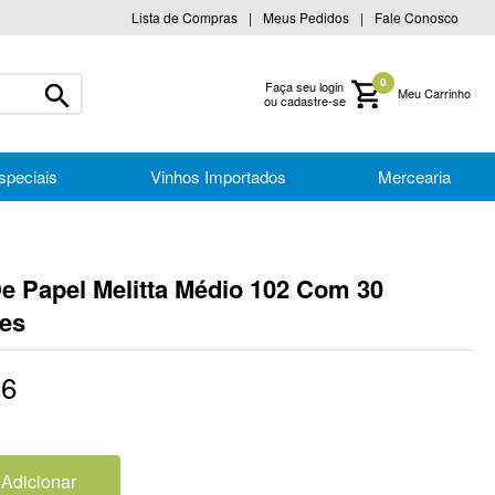
Lista de Compras
Meus Pedidos
Fale Conosco
0
Faça seu login
ou cadastre-se
speciais
Vinhos Importados
Mercearia
 De Papel Melitta Médio 102 Com 30
es
16
Adicionar