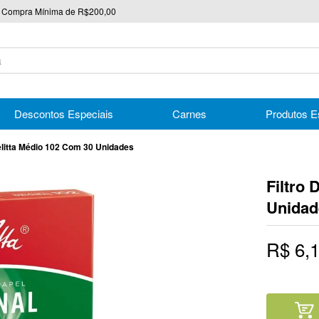
Compra Mínima de R$200,00
nico
Descontos Especiais
Carnes
Produtos E
elitta Médio 102 Com 30 Unidades
Filtro
Unidad
R$
6
,