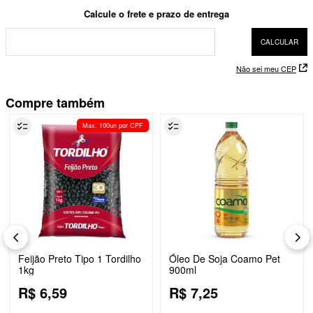
Não sei meu CEP
Compre também
Max. 100un por CPF
Feijão Preto Tipo 1 Tordilho
Óleo De Soja Coamo Pet
1kg
900ml
R$
6
,
59
R$
7
,
25