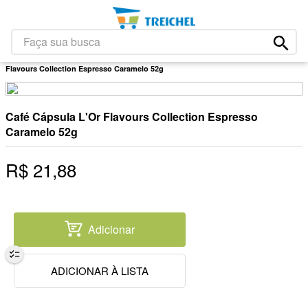
1
º
café
2
º
leite
Faça sua busca
Mercearia
Matinais
Cafés E Similares
Café Cápsula L'Or
3
º
papel higiênico
Flavours Collection Espresso Caramelo 52g
4
º
bolacha
5
º
iogurte
Café Cápsula L'Or Flavours Collection Espresso
6
º
queijo
Caramelo 52g
7
º
chocolate
R$
21
,
88
8
º
arroz
9
º
massa
10
º
detergente
Adicionar