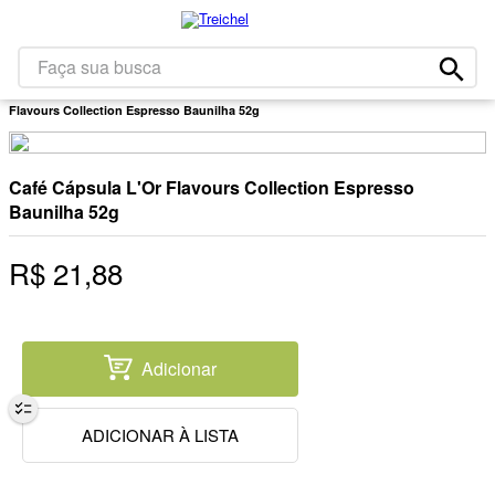
1
º
café
2
º
leite
Faça sua busca
Mercearia
Matinais
Cafés E Similares
Café Cápsula L'Or
3
º
papel higiênico
Flavours Collection Espresso Baunilha 52g
4
º
bolacha
5
º
queijo
Café Cápsula L'Or Flavours Collection Espresso
6
º
iogurte
Baunilha 52g
7
º
chocolate
R$
21
,
88
8
º
arroz
9
º
massa
10
º
detergente
Adicionar