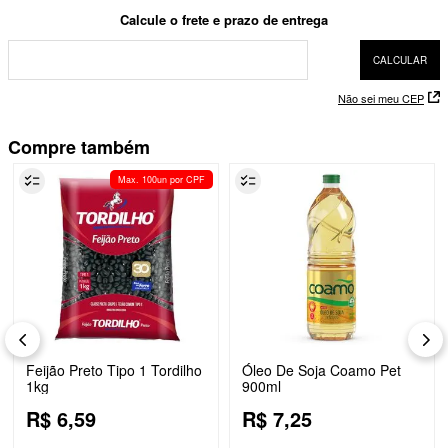
Não sei meu CEP
Compre também
Max. 100un por CPF
Feijão Preto Tipo 1 Tordilho
Óleo De Soja Coamo Pet
1kg
900ml
R$
6
,
59
R$
7
,
25