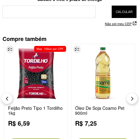
Não sei meu CEP
Compre também
Max. 100un por CPF
Feijão Preto Tipo 1 Tordilho
Óleo De Soja Coamo Pet
1kg
900ml
R$
6
,
59
R$
7
,
25