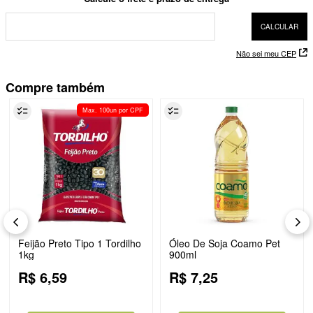
Não sei meu CEP
Compre também
Max. 100un por CPF
Feijão Preto Tipo 1 Tordilho
Óleo De Soja Coamo Pet
1kg
900ml
R$
6
,
59
R$
7
,
25