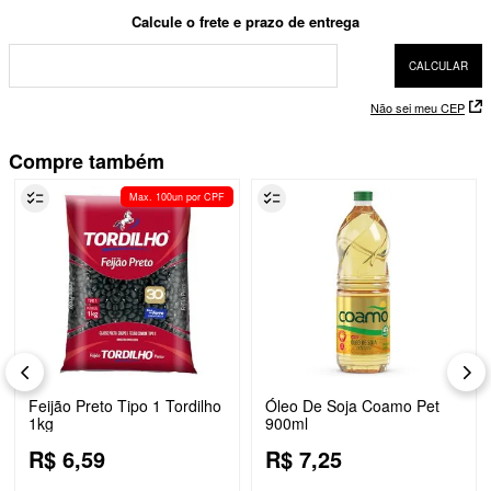
Não sei meu CEP
Compre também
Max. 100un por CPF
Feijão Preto Tipo 1 Tordilho
Óleo De Soja Coamo Pet
1kg
900ml
R$
6
,
59
R$
7
,
25