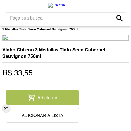
1
º
café
2
º
leite
Faça sua busca
Bebidas
Vinhos E Espumantes
Vinho Importado
Vinho Chileno
3
º
papel higiênico
3 Medallas Tinto Seco Cabernet Sauvignon 750ml
4
º
bolacha
5
º
queijo
Vinho Chileno 3 Medallas Tinto Seco Cabernet
6
º
iogurte
Sauvignon 750ml
7
º
chocolate
R$
33
,
55
8
º
arroz
9
º
massa
10
º
detergente
Adicionar