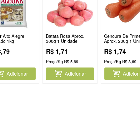
 Alto Alegre
Batata Rosa Aprox.
Cenoura De Prime
ado 1kg
300g 1 Unidade
Aprox. 200g 1 Un
3
,
79
R$
1
,
71
R$
1
,
74
Preço/Kg
R$
5
,
69
Preço/Kg
R$
8
,
69
Adicionar
Adicionar
Adicion