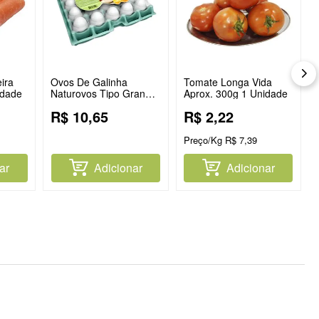
ira
Ovos De Galinha
Tomate Longa Vida
idade
Naturovos Tipo Grande
Aprox. 300g 1 Unidade
Branco Com 20
R$
10
,
65
R$
2
,
22
Unidades
Preço/Kg
R$
7
,
39
ar
Adicionar
Adicionar