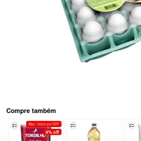
Compre também
Max. 100un por CPF
9%
off