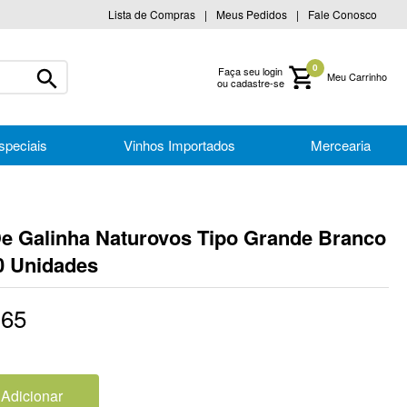
Lista de Compras
Meus Pedidos
Fale Conosco
0
Faça seu login
ou cadastre-se
speciais
Vinhos Importados
Mercearia
e Galinha Naturovos Tipo Grande Branco
 Unidades
,
65
Adicionar