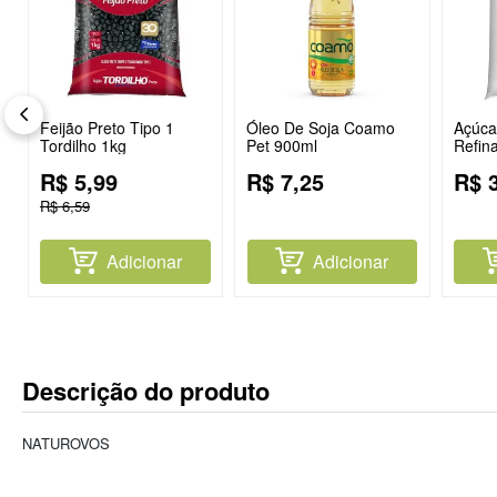
Feijão Preto Tipo 1
Óleo De Soja Coamo
Açúcar
Tordilho 1kg
Pet 900ml
Refin
R$
5
,
99
R$
7
,
25
R$
R$
6
,
59
Adicionar
Adicionar
Descrição do produto
NATUROVOS