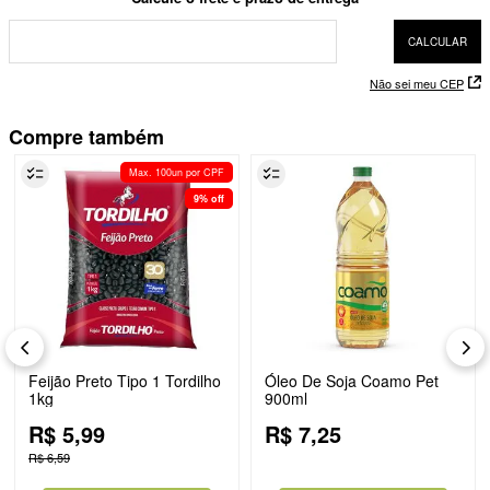
Não sei meu CEP
Compre também
Max. 100un por CPF
9%
off
Feijão Preto Tipo 1 Tordilho
Óleo De Soja Coamo Pet
1kg
900ml
R$
5
,
99
R$
7
,
25
R$
6
,
59